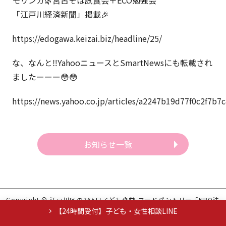
モリンガ🌿宮古そば試食会＋ECO勉強会
「江戸川経済新聞」掲載🎉
https://edogawa.keizai.biz/headline/25/
な、なんと‼️YahooニュースとSmartNewsにも転載され
ましたーーー😳😳
https://news.yahoo.co.jp/articles/a2247b19d77f0c2f7
お知らせ一覧
Copyright © 江戸川区の365日子ども食堂,フードパントリー「NPO法
人らいおんはーと」 All Rights Reserved.
【24時間受付】子ども・女性相談LINE