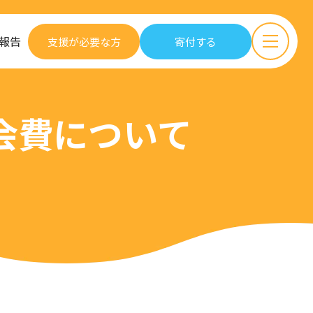
報告
支援が必要な方
寄付する
会費について