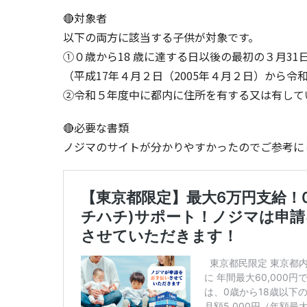
🔴対象者
以下の両方に該当する子供が対象です。
①０歳から18 歳に達する日以後の最初の３月31
（平成17年４月２日（2005年４月２日）から令
②令和５年度中に都内に住所を有する又は有して
🔴必要な書類
ノジマのサイトが分かりやすかったのでご参考に