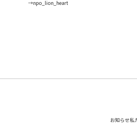
→npo_lion_heart
お知らせ
私