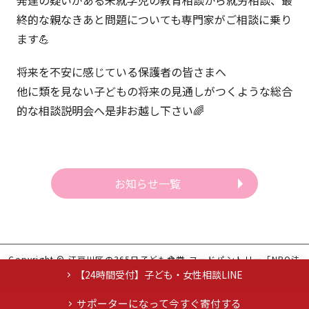
発達の疑いがある未就学児の教育相談から就労相談、最
終的な親なきあと問題についても専門家がご相談に乗り
ます💪
将来を不安に感じている保護者の皆さまへ
他に類を見ない子どもの将来の見通しがつくような総合
的な相談説明会へ是非お越し下さい🌈
お知らせ一覧
Copyright © 江戸川区の365日子ども食堂,フードパントリー「NPO法
人らいおんはーと」 All Rights Reserved.
【24時間受付】子ども・女性相談LINE
サポーターになって今すぐ寄付する