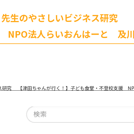
ル 中川先生のやさしいビジネス研究
 NPO法人らいおんはーと 及
ビジネス研究 【津田ちゃんが行く！】子ども食堂・不登校支援 